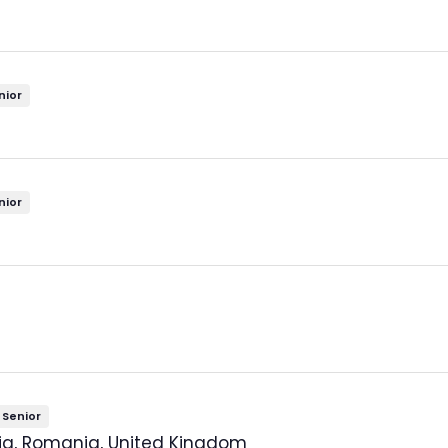
nior
nior
Senior
nia, Romania, United Kingdom