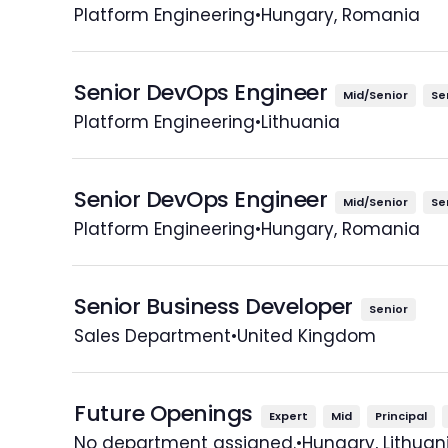
Platform Engineering
•
Hungary, Romania
Senior DevOps Engineer
Mid/Senior
Se
Platform Engineering
•
Lithuania
Senior DevOps Engineer
Mid/Senior
Se
Platform Engineering
•
Hungary, Romania
Senior Business Developer
Senior
Sales Department
•
United Kingdom
Future Openings
Expert
Mid
Principal
No department assigned.
•
Hungary, Lithua