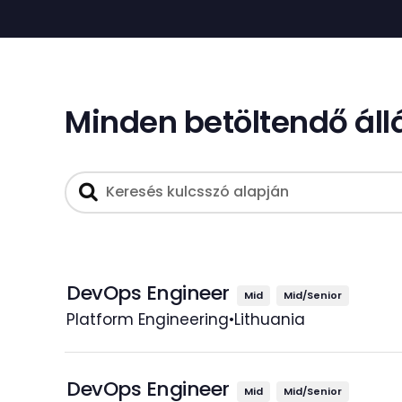
Minden betöltendő áll
DevOps Engineer
Mid
Mid/Senior
Platform Engineering
•
Lithuania
DevOps Engineer
Mid
Mid/Senior