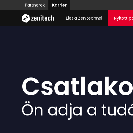
Partnerek
Karrier
Élet a Zenitechnél
Nyitott p
Csatlako
Ön adja a tudá