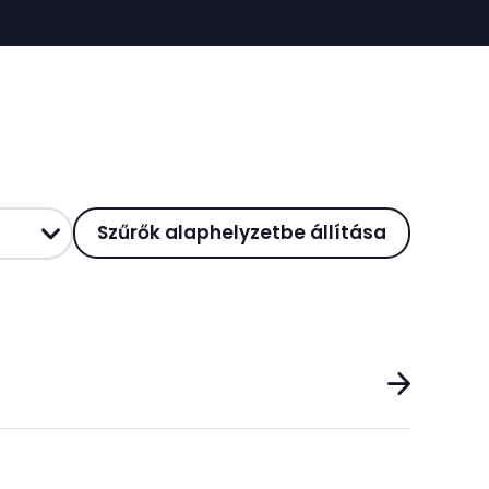
Szűrők alaphelyzetbe állítása