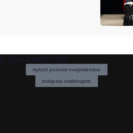
 a Zenitech-nél
Nyitott pozíciók megtekintése
Dobja be önéletrajzát