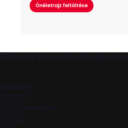
Önéletrajz feltöltése
Fedezze fel a lehetőségeket
Vállalat
Képességek
Iparágaink
Zenitech keretrendszer
LifecycleAI
Tartalom
Rólunk