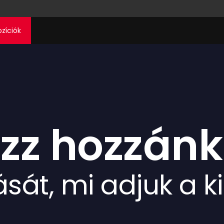
ozíciók
zz hozzánk
sát, mi adjuk a ki