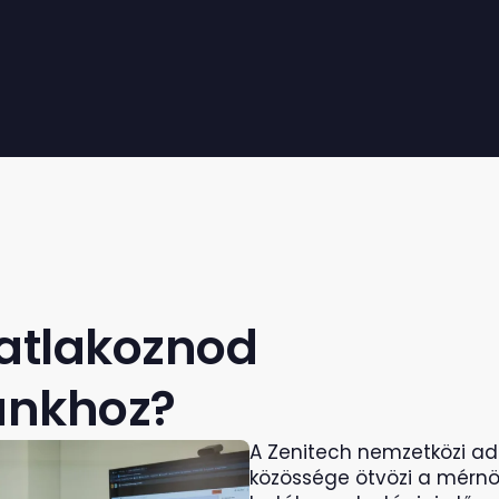
atlakoznod
unkhoz?
A Zenitech nemzetközi ad
közössége ötvözi a mérnö