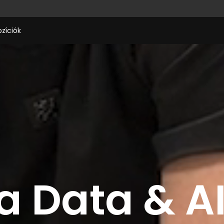
ozíciók
a Data & AI