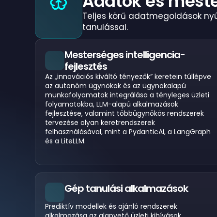
Adatok és meste
Teljes körű adatmegoldások nyújt
tanulással.
Mesterséges intelligencia-
fejlesztés
Az „innovációs kiváltó tényezők” keretein túllépve
az autonóm ügynökök és az ügynökalapú
munkafolyamatok integrálása a tényleges üzleti
folyamatokba, LLM-alapú alkalmazások
fejlesztése, valamint többügynökös rendszerek
tervezése olyan keretrendszerek
felhasználásával, mint a PydanticAI, a LangGraph
és a LiteLLM.
Gép tanulási alkalmazások
Prediktív modellek és ajánló rendszerek
alkalmazása az alapvető üzleti kihívások