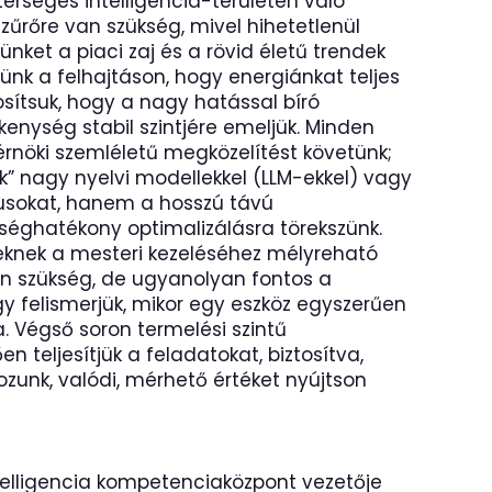
terséges intelligencia-területen való
űrőre van szükség, mivel hihetetlenül
ünket a piaci zaj és a rövid életű trendek
ünk a felhajtáson, hogy energiánkat teljes
sítsuk, hogy a nagy hatással bíró
enység stabil szintjére emeljük. Minden
rnöki szemléletű megközelítést követünk;
” nagy nyelvi modellekkel (LLM-ekkel) vagy
pusokat, hanem a hosszú távú
séghatékony optimalizálásra törekszünk.
reknek a mesteri kezeléséhez mélyreható
n szükség, de ugyanolyan fontos a
 felismerjük, mikor egy eszköz egyszerűen
. Végső soron termelési szintű
 teljesítjük a feladatokat, biztosítva,
zunk, valódi, mérhető értéket nyújtson
elligencia kompetenciaközpont vezetője