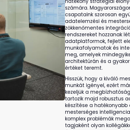
hatékony stratégiai előny
számára. Magyarországo
csapataink szorosan egy
adatelemzési és mestersé
zökkenőmentes integráci
rendszereket hozzanak lé
adatplatformok, fejlett 
munkafolyamatok és intel
meg, amelyek mindegyike
architektúrán és a gyakor
értéket teremt.
Hisszük, hogy a kiváló mes
munkát igényel, ezért már
kezeljük a megbízhatóság
tartozik majd robusztus a
készítése a hatékonyabb 
mesterséges intelligencia
komplex problémák megol
tagjaként olyan kollégákk