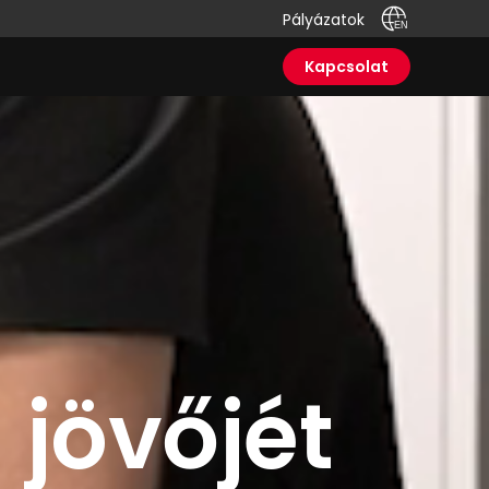
Pályázatok
Kapcsolat
 jövőjét