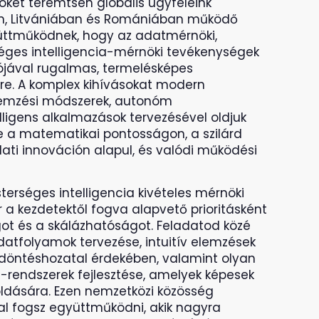
öket teremtsen globális ügyfeleink
n, Litvániában és Romániában működő
üttműködnek, hogy az adatmérnöki,
ges intelligencia-mérnöki tevékenységek
ójával rugalmas, termelésképes
tre. A komplex kihívásokat modern
elemzési módszerek, autonóm
ligens alkalmazások tervezésével oldjuk
 a matematikai pontosságon, a szilárd
lati innováción alapul, és valódi működési
terséges intelligencia kivételes mérnöki
 a kezdetektől fogva alapvető prioritásként
ot és a skálázhatóságot. Feladatod közé
datfolyamok tervezése, intuitív elemzések
döntéshozatal érdekében, valamint olyan
-rendszerek fejlesztése, amelyek képesek
dására. Ezen nemzetközi közösség
al fogsz együttműködni, akik nagyra