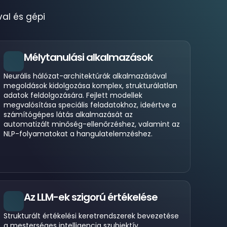
val és gépi
Mélytanulási alkalmazások
Neurális hálózat-architektúrák alkalmazásával
megoldások kidolgozása komplex, strukturálatlan
adatok feldolgozására. Fejlett modellek
megvalósítása speciális feladatokhoz, ideértve a
számítógépes látás alkalmazását az
automatizált minőség-ellenőrzéshez, valamint az
NLP-folyamatokat a hangulatelemzéshez.
Az LLM-ek szigorú értékelése
Strukturált értékelési keretrendszerek bevezetése
a mesterséges intelligencia szubjektív