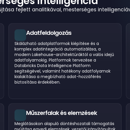
rséges intelligencia
ása fejlett analitikával, mesterséges intelligenciá
Adatfeldolgozás
Skálázható adatplatformok kiépítése és a
komplex adatintegráció automatizálása, a
modern Lakehouse-architektúráktól a valós idejű
adatfolyamokig. Platformok tervezése a
Databricks Data Intelligence Platform
segítségével, valamint hatékony adatfolyamok
kialakítása a megbízható adat-hozzáférés
biztosítása érdekében.
Műszerfalak és elemzések
Meglátásokon alapuló döntéshozatali támogatás
nyújtása egyedi elemzések, vezetői irányítópultok