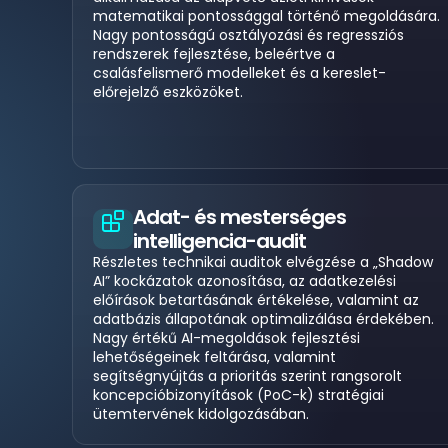
matematikai pontossággal történő megoldására.
Nagy pontosságú osztályozási és regressziós
rendszerek fejlesztése, beleértve a
csalásfelismerő modelleket és a kereslet-
előrejelző eszközöket.
Adat- és mesterséges
intelligencia-audit
Részletes technikai auditok elvégzése a „Shadow
AI” kockázatok azonosítása, az adatkezelési
előírások betartásának értékelése, valamint az
adatbázis állapotának optimalizálása érdekében.
Nagy értékű AI-megoldások fejlesztési
lehetőségeinek feltárása, valamint
segítségnyújtás a prioritás szerint rangsorolt
koncepcióbizonyítások (PoC-k) stratégiai
ütemtervének kidolgozásában.