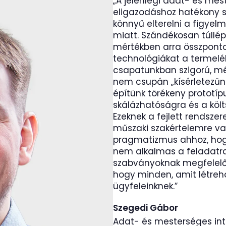
„A jelenlegi adat- és mes
eligazodáshoz hatékony sz
könnyű elterelni a figyelm
miatt. Szándékosan túllép
mértékben arra összponto
technológiákat a termelék
csapatunkban szigorú, mé
nem csupán „kísérletezünk
építünk törékeny prototí
skálázhatóságra és a költ
Ezeknek a fejlett rendsze
műszaki szakértelemre va
pragmatizmus ahhoz, hogy
nem alkalmas a feladatra
szabványoknak megfelelően
hogy minden, amit létreho
ügyfeleinknek.”
Szegedi Gábor
Adat- és mesterséges int