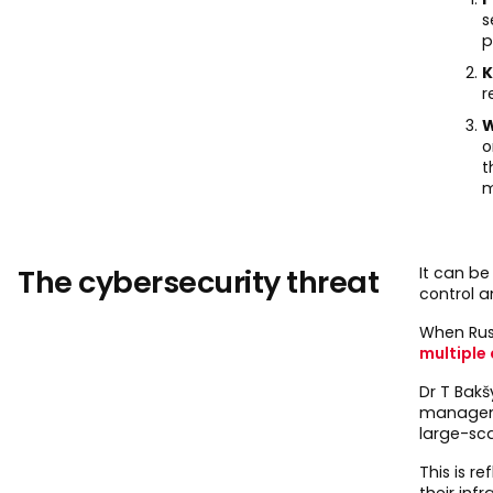
s
p
K
r
W
o
t
m
The cybersecurity threat
It can be
control a
When Russ
multiple
Dr T Bakš
manageme
large-sca
This is r