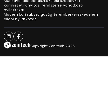
Munkavállalói panaszkezelési szabályzat
Környezetirányítási rendszerre vonatkozó
nyilatkozat
Modern kori rabszolgaság és emberkereskedelem
elleni nyilatkozat
Copyright Zenitech 2026