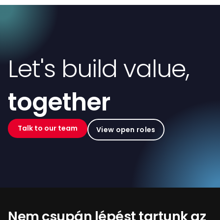
Let's build value,
together
Talk to our team
View open roles
Nem csupán lépést tartunk az