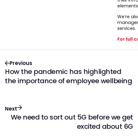
their inf
elements
We’re als
managemen
services.
For full 
Previous
How the pandemic has highlighted
the importance of employee wellbeing
Next
We need to sort out 5G before we get
excited about 6G