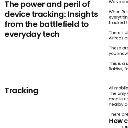
The power and peril of
We’ve se
device tracking: Insights
When Russ
everythin
from the battlefield to
tracked 
everyday tech
There’s a
AirPods a
These are
you know
This is a
Bakšys, fo
Tracking
All mobil
The only 
mobile co
nearby de
There are
How c
P