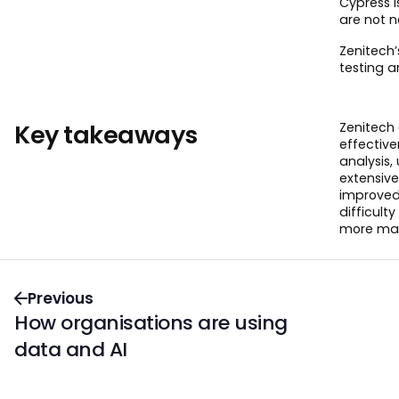
Cypress i
are not 
Zenitech
testing a
Key takeaways
Zenitech 
effective
analysis,
extensive
improved 
difficult
more man
Previous
How organisations are using
data and AI