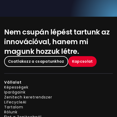
Nem csupán lépést tartunk az
innovációval, hanem mi
magunk hozzuk létre.
Csatlakozz a csapatunkhoz
Kapcsolat
Vállalat
Képességek
Iparágaink
Zenitech keretrendszer
LifecycleAI
Tartalom
Rólunk
Élet a Zenitechnél