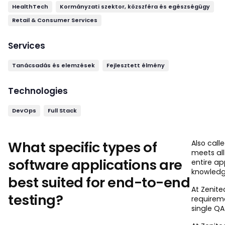
HealthTech
Kormányzati szektor, közszféra és egészségügy
Retail & Consumer Services
Services
Tanácsadás és elemzések
Fejlesztett élmény
Technologies
DevOps
Full Stack
What specific types of
Also call
meets all
software applications are
entire ap
knowledg
best suited for end-to-end
At Zenite
testing?
requireme
single Q