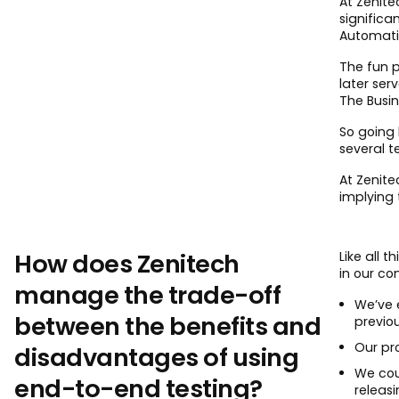
At Zenite
significa
Automatio
The fun p
later ser
The Busin
So going 
several t
At Zenite
implying 
How does Zenitech
Like all 
in our c
manage the trade-off
We’ve 
between the benefits and
previou
Our pr
disadvantages of using
We cou
end-to-end testing?
releasi