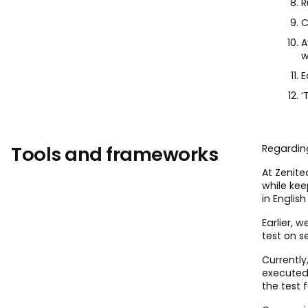
R
C
A
w
E
‘
Tools and frameworks
Regardin
At Zenit
while kee
in Engli
Earlier, 
test on s
Currently
executed,
the test 