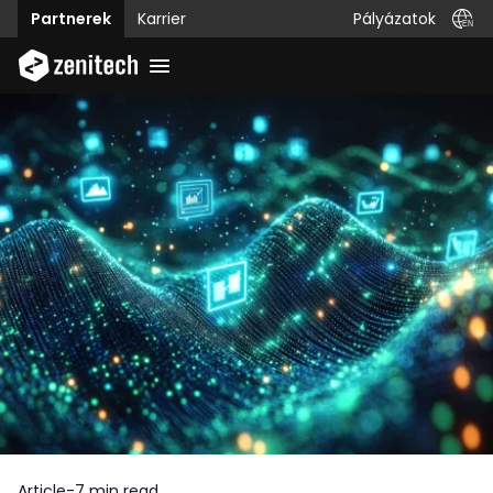
Pályázatok
Partnerek
Karrier
Article
-
7 min read