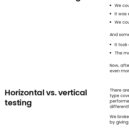
We cou
It was 
We cou
And some
It took
The mo
Now, aft
even mor
Horizontal vs. vertical
There are
type cove
testing
performed
different
We broke 
by giving